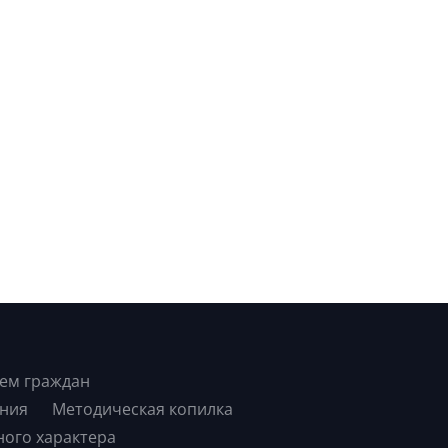
ем граждан
ния
Методическая копилка
ного характера