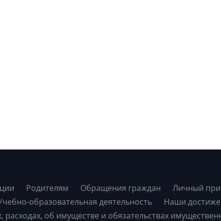
ации
Родителям
Обращения граждан
Личный при
Учебно-образовательная деятельность
Наши достиже
х, расходах, об имуществе и обязательствах имуществен