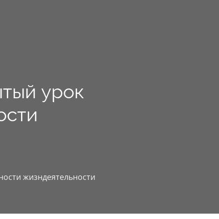
ытый урок
ости
ности жизндеятельности