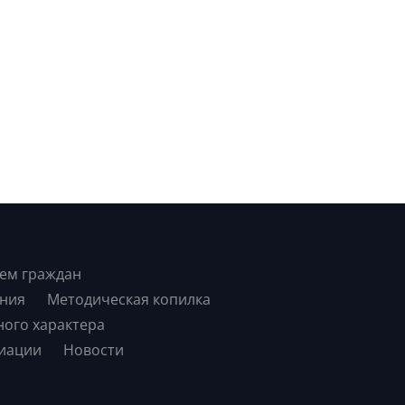
ем граждан
ния
Методическая копилка
ного характера
иации
Новости