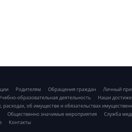
ации
Родителям
Обращения граждан
Личный при
Учебно-образовательная деятельность
Наши достиже
х, расходах, об имуществе и обязательствах имуществен
)
Общественно значимые мероприятия
Служба мед
е
Контакты