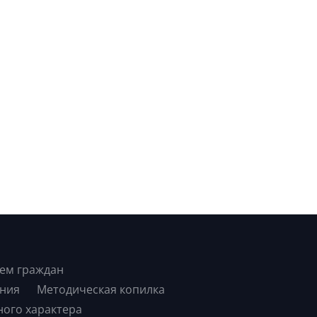
ем граждан
ния
Методическая копилка
ного характера