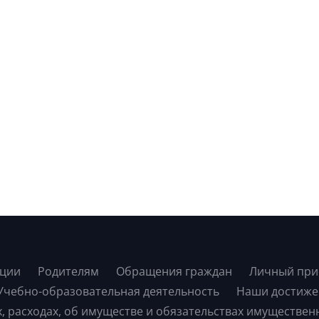
ации
Родителям
Обращения граждан
Личный при
Учебно-образовательная деятельность
Наши достиже
х, расходах, об имуществе и обязательствах имуществен