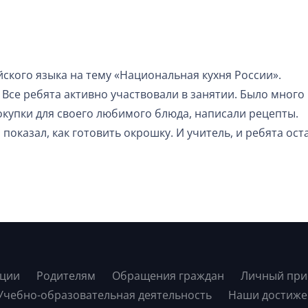
йского языка на тему «Национальная кухня России».
. Все ребята активно участвовали в занятии. Было мног
купки для своего любимого блюда, написали рецепты.
оказал, как готовить окрошку. И учитель, и ребята ост
ации
Родителям
Обращения граждан
Личный при
Учебно-образовательная деятельность
Наши достиже