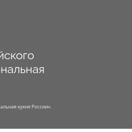
йского
ональная
альная кухня России».