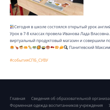
Сегодня в школе состоялся открытый урок англи
Урок в 7-8 классах провела Иванова Лада Власовна
виртуальный продуктовый магазин и совершили по
Панитевский Максим п
#событияСПБ_СУВУ
Главная
Сведения об образовательной организ
Форменная одежда воспитанников учреждения