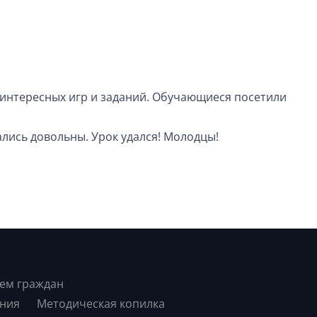
о интересных игр и заданий. Обучающиеся посетили
ались довольны. Урок удался! Молодцы!
ем граждан
ния
Методическая копилка