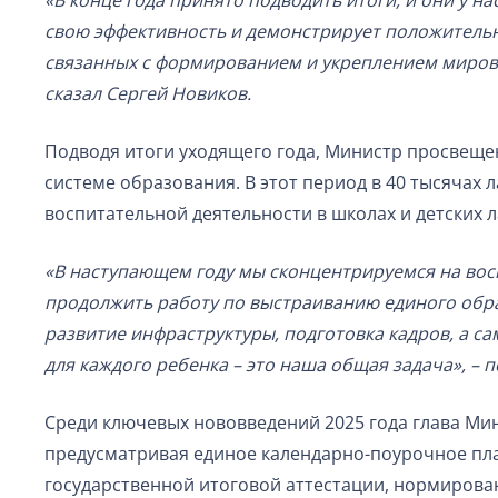
«В конце года принято подводить итоги, и они у н
свою эффективность и демонстрирует положительн
связанных с формированием и укреплением мирово
сказал Сергей Новиков.
Подводя итоги уходящего года, Министр просвещен
системе образования. В этот период в 40 тысячах 
воспитательной деятельности в школах и детских л
«В наступающем году мы сконцентрируемся на вос
продолжить работу по выстраиванию единого образ
развитие инфраструктуры, подготовка кадров, а с
для каждого ребенка – это наша общая задача», – 
Среди ключевых нововведений 2025 года глава Мин
предусматривая единое календарно-поурочное пл
государственной итоговой аттестации, нормирова