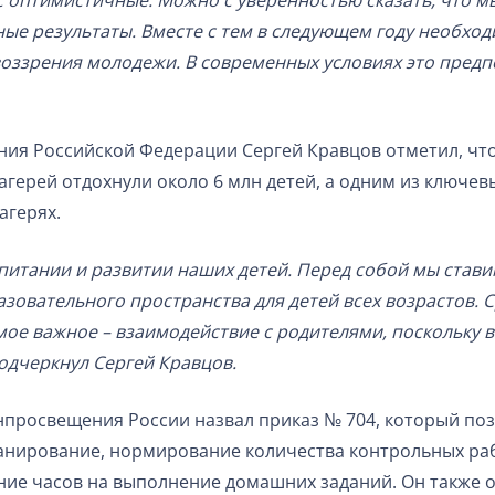
ас оптимистичные. Можно с уверенностью сказать, что м
ые результаты. Вместе с тем в следующем году необход
ззрения молодежи. В современных условиях это предпо
ия Российской Федерации Сергей Кравцов отметил, что 
лагерей отдохнули около 6 млн детей, а одним из ключ
агерях.
питании и развитии наших детей. Перед собой мы стави
овательного пространства для детей всех возрастов. 
амое важное – взаимодействие с родителями, поскольку
подчеркнул Сергей Кравцов.
просвещения России назвал приказ № 704, который поз
анирование, нормирование количества контрольных ра
ние часов на выполнение домашних заданий. Он также о