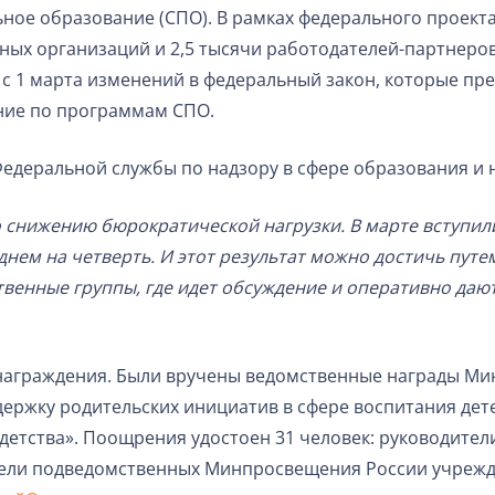
ое образование (СПО). В рамках федерального проекта
ых организаций и 2,5 тысячи работодателей-партнеров.
у с 1 марта изменений в федеральный закон, которые 
ние по программам СПО.
едеральной службы по надзору в сфере образования и 
снижению бюрократической нагрузки. В марте вступили 
днем на четверть. И этот результат можно достичь путе
енные группы, где идет обсуждение и оперативно даютс
награждения. Были вручены ведомственные награды Ми
ержку родительских инициатив в сфере воспитания дет
детства». Поощрения удостоен 31 человек: руководител
ители подведомственных Минпросвещения России учрежд