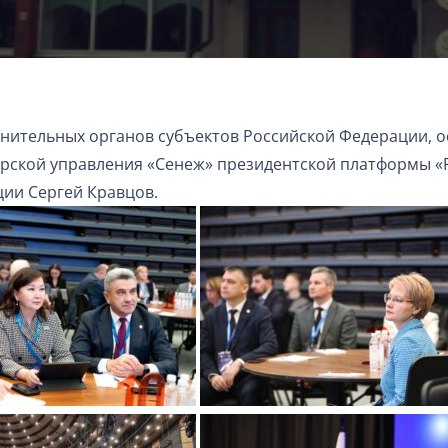
нительных органов субъектов Российской Федерации, 
терской управления «Сенеж» президентской платформы «
ии Сергей Кравцов.