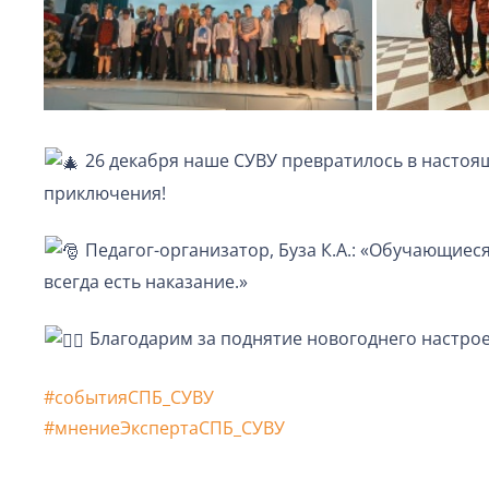
26 декабря наше СУВУ превратилось в настоя
приключения!
Педагог-организатор, Буза К.А.: «Обучающиес
всегда есть наказание.»
Благодарим за поднятие новогоднего настро
#событияСПБ_СУВУ
#мнениеЭкспертаСПБ_СУВУ