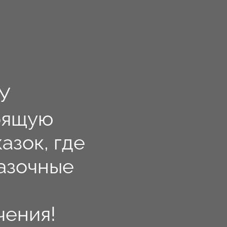
У
оящую
азок, где
азочные
чения!