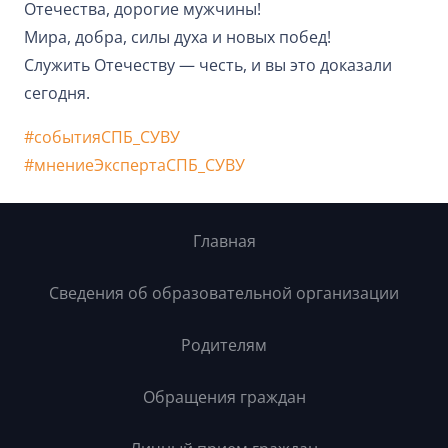
Отечества, дорогие мужчины!
Мира, добра, силы духа и новых побед!
Служить Отечеству — честь, и вы это доказали
сегодня.
#событияСПБ_СУВУ
#мнениеЭкспертаСПБ_СУВУ
Главная
Сведения об образовательной организации
Родителям
Обращения граждан