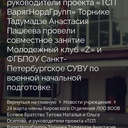
руководители проекта «ТСП
ВарягНордГрупп» Торнике
Тадумадзе Анастасия
Пашеева провели
совместное занятие
Молодежный клуб «Z» и
ФГБПОУ Санкт-
Петербургское СУВУ по
военной начальной
подготовке.
Вернуться на главную
Новости учреждения
24 марта члены Кировского Отделения ЛОО ВООВ
Боевое Братство Титова Наталья и Ольга
Осипова, и руководители проекта «ТСП
ВарягНордГрупп» Торнике Тадумадзе Анастасия