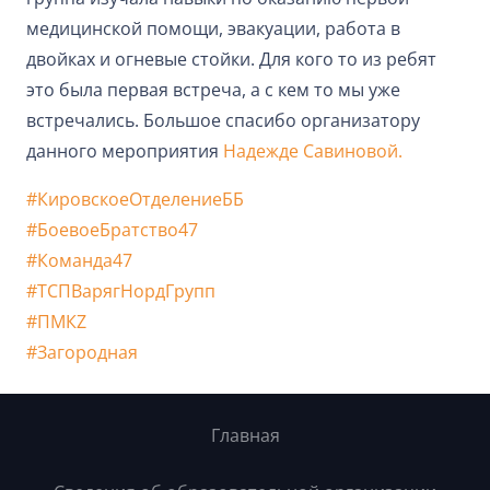
медицинской помощи, эвакуации, работа в
двойках и огневые стойки. Для кого то из ребят
это была первая встреча, а с кем то мы уже
встречались. Большое спасибо организатору
данного мероприятия
Надежде Савиновой.
#КировскоеОтделениеББ
#БоевоеБратство47
#Команда47
#ТСПВарягНордГрупп
#ПМКZ
#Загородная
Главная