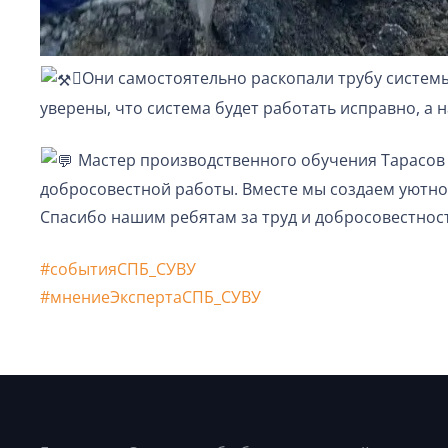
🪏Они самостоятельно раскопали трубу системы
уверены, что система будет работать исправно, а н
Мастер производственного обучения Тарасов В
добросовестной работы. Вместе мы создаем уютное
Спасибо нашим ребятам за труд и добросовестност
#событияСПБ_СУВУ
#мнениеЭкспертаСПБ_СУВУ