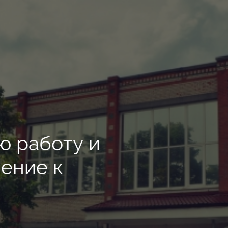
и
ю работу и
ение к